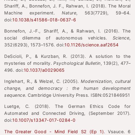
Shariff, A., Bonnefon, J. F., Rahwan, I. (2018). The Moral
Machine experiment.
Nature
, 563(7729), 59–64.
doi:
10.1038/s41586-018-0637-6
Bonnefon, J.-F., Shariff, A., & Rahwan, I. (2016). The
social dilemma of autonomous vehicles.
Science
,
352(6293), 1573–1576. doi:
10.1126/science.aaf2654
DeScioli, P., & Kurzban, R. (2013). A solution to the
mysteries of morality.
Psychological Bulletin
, 139(2), 477–
496. doi:
10.1037/a0029065
Inglehart, R., & Welzel, C. (2005).
Modernization, cultural
change, and democracy : the human development
sequence
. Cambridge University Press. ISBN:0521846951
Luetge, C. (2018). The German Ethics Code for
Automated and Connected Driving, (September 2017).
doi:
10.1007/s13347-017-0284-0
The Greater Good - Mind Field S2 (Ep 1)
. Vsauce. 6