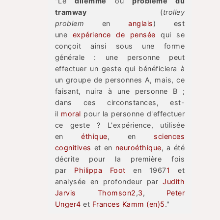
"Le
dilemme
ou
problème du
tramway
(
trolley
problem
en
anglais
) est
une
expérience de pensée
qui se
conçoit ainsi sous une forme
générale : une personne peut
effectuer un geste qui bénéficiera à
un groupe de personnes A, mais, ce
faisant, nuira à une personne B ;
dans ces circonstances, est-
il
moral
pour la personne d'effectuer
ce geste ? L'expérience, utilisée
en
éthique
, en
sciences
cognitives
et en
neuroéthique
, a été
décrite pour la première fois
par
Philippa Foot
en 1967
1
et
analysée en profondeur par
Judith
Jarvis Thomson
2
,
3
,
Peter
Unger
4
et
Frances Kamm
(en)
5
."