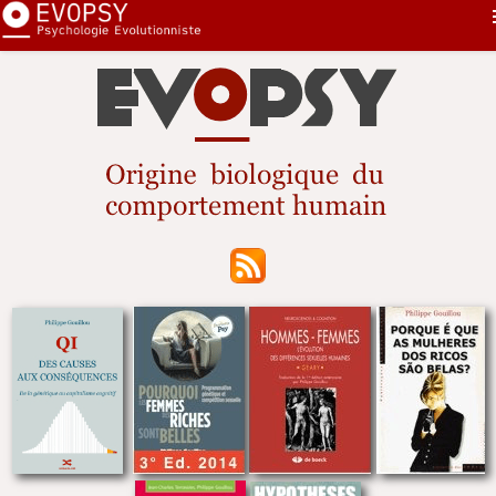
Pourquoi...
First
Nouveautés
Sommaire
Sélection
Sexe
Contact