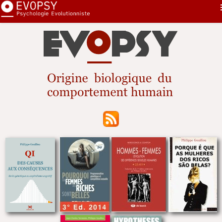
Pourquoi...
First
Nouveautés
Sommaire
Sélection
Sexe
Contact