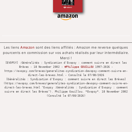
Les liens
Amazon
sont des liens affiliés : Amazon me reverse quelques
pourcents en commission sur vos achats réalisés par leur intermédiaire.
Merci !
[EVOPSY] :Généralités : Syndication d'Evopsy : comment suivre en direct les
Brèves - 18 November 2002 -
©Philippe GOUILLOU
1997-
2026 -
https://evopsy.com/breves/generalites-syndication-devopsy-comment-suivre-en-
direct-les-breves.html - Consulté le
07/08/2026
[Généralités : Syndication d'Evopsy : comment suivre en direct les Brèves]
(https://evopsy.com/breves/generalites-syndication-devopsy-comment-suivre-en-
direct-les-breves.html "Evopsy :Généralités : Syndication d'Evopsy : comment
suivre en direct les Brèves"). Philippe Gouillou. *Evopsy*. 18 November 2002
(Consulté le
07/08/2026)