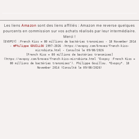
Les liens
Amazon
sont des liens affiliés : Amazon me reverse quelques
pourcents en commission sur vos achats réalisés par leur intermédiaire.
Merci !
[EVOPSY] :French Kiss = 80 millions de bactéries transmises - 18 November 2014
-
©Philippe GOUILLOU
1997-
2026 -https://evopsy.com/breves/french-kiss-
microbiota.html - Consulté le
09/08/2026
[French Kiss = 80 millions de bactéries transmises]
(https://evopsy.com/breves/french-kiss-microbiota.html "Evopsy :French Kiss =
80 millions de bactéries transmises"). Philippe Gouillou. *Evopsy*. 18
November 2014 (Consulté le
09/08/2026)