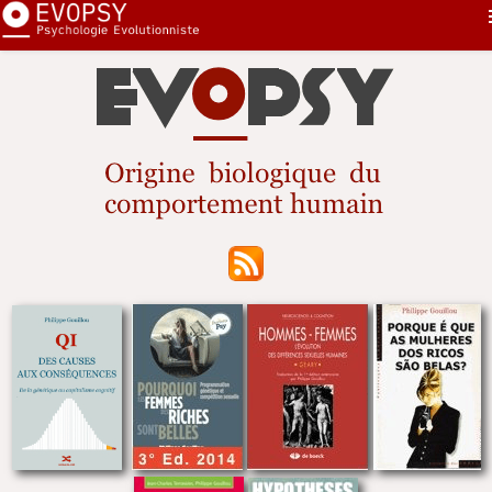
Pourquoi...
First
Nouveautés
Sommaire
Sélection
Sexe
Contact