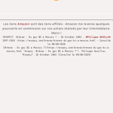
Les liens
Amazon
sont des liens affiliés : Amazon me reverse quelques
pourcents en commission sur vos achats réalisés par leur intermédiaire.
Merci !
[EVOPSY] :Brèves : Du gaz BZ a Moscou ? - 26 October 2002 -
©Philippe GOUILLOU
1997-
2026 -https://evopsy.com/breves/breves-du-gaz-bz-a-moscou.html - Consulté
le
08/08/2026
[Brèves : Du gaz BZ a Moscou ?](https://evopsy.com/breves/breves-du-gaz-bz-a-
moscou.html "Evopsy :Brèves : Du gaz BZ a Moscou ?"). Philippe Gouillou.
*Evopsy*. 26 October 2002 (Consulté le
08/08/2026)