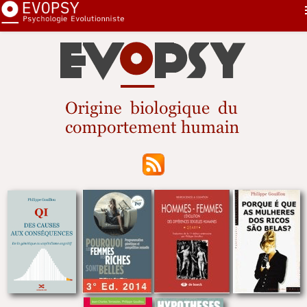
Pourquoi...
First
Nouveautés
Sommaire
Sélection
Sexe
Contact