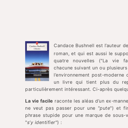
Candace Bushnell est l’auteur d
roman, et qui est aussi le supp
quatre nouvelles ("La vie faci
chacune suivant un ou plusieur
l’environnement post-moderne d
un livre qui tient plus du r
particulièrement intéressant. Ci-après quelq
La vie facile
raconte les aléas d’un ex-mann
ne veut pas passer pour une "
pute
") et f
phrase stupide pour une marque de sous-v
"
s’y identifier
") :