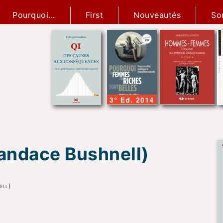
Pourquoi...
First
Nouveautés
So
Candace Bushnell)
ell)