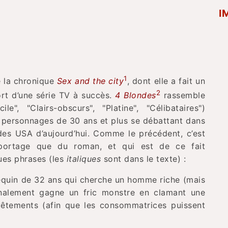
I
1
e la chronique
Sex and the city
, dont elle a fait un
2
ort d’une série TV à succès.
4 Blondes
rassemble
le", "Clairs-obscurs", "Platine", "Célibataires")
s personnages de 30 ans et plus se débattant dans
es USA d’aujourd’hui. Comme le précédent, c’est
eportage que du roman, et qui est de ce fait
ues phrases (les
italiques
sont dans le texte) :
equin de 32 ans qui cherche un homme riche (mais
inalement gagne un fric monstre en clamant une
êtements (afin que les consommatrices puissent