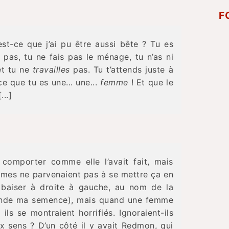
F
est-ce que j’ai pu être aussi bête ? Tu es
pas, tu ne fais pas le ménage, tu n’as ni
 et tu ne
travailles
pas. Tu t’attends juste à
ce que tu es une... une...
femme
! Et que le
..]
 comporter comme elle l’avait fait, mais
mmes ne parvenaient pas à se mettre ça en
e baiser à droite à gauche, au nom de la
épande ma semence), mais quand une femme
ls se montraient horrifiés. Ignoraient-ils
x sens ? D’un côté il y avait Redmon, qui