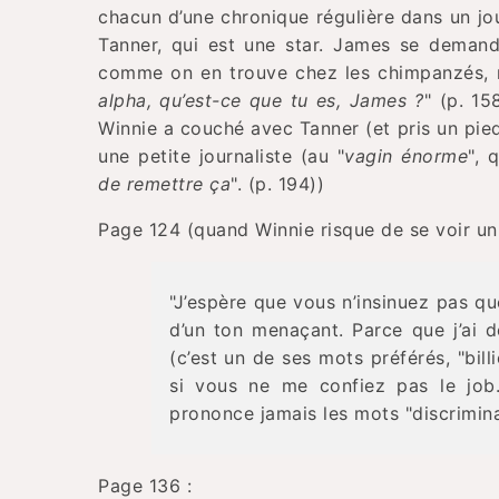
chacun d’une chronique régulière dans un jo
Tanner, qui est une star. James se demand
comme on en trouve chez les chimpanzés, m
alpha, qu’est-ce que tu es, James ?
" (p. 15
Winnie a couché avec Tanner (et pris un pied
une petite journaliste (au "
vagin énorme
", q
de remettre ça
". (p. 194))
Page 124 (quand Winnie risque de se voir un a
"J’espère que vous n’insinuez pas qu
d’un ton menaçant. Parce que j’ai dé
(c’est un de ses mots préférés, "billio
si vous ne me confiez pas le job..
prononce jamais les mots "discrimina
Page 136 :